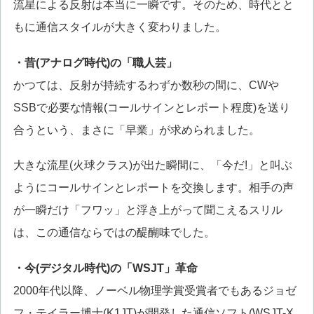
流星による反射は本当に一瞬です。そのため、時代とと
もに通信スタイルが大きく変わりました。
・昔(アナログ時代)の「職人芸」
かつては、反射が持続するわずか数秒の間に、CWや
SSBで必要な情報(コールサインとレポート程度)を送り
合うという、まさに「早業」が求められました。
大きな流星(火球クラス)が出た瞬間に、「今だ!」と叫ぶ
ようにコールサインとレポートを交換します。相手の声
が一瞬だけ「フワッ」と浮き上がって聞こえるスリル
は、この通信ならではの醍醐味でした。
・今(デジタル時代)の「WSJT」革命
2000年代以降、ノーベル物理学賞受賞者でもあるジョゼ
フ・テイラー博士(K1JT)が開発した通信ソフト(WSJT-X