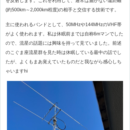
を反射します。これを利用して、通常は届かない遠距離
(約500km～2,000km程度)の相手と交信する技術です。
主に使われるバンドとして、50MHzや144MHzのVHF帯
がよく使われます。私は休眠前までは自称6mマンでした
ので、流星の話題には興味を持って見ていました。前述
のこぐま座流星群を見た時は休眠している最中の話でし
たが、よくもまあ覚えていたものだと我ながら感心しち
ゃいますhi