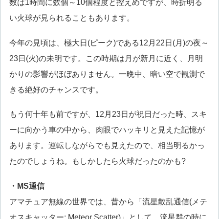
数は1時間に数個～10個程度と控えめですが、時折明る
い火球が見られることもあります。
今年の見頃は、極大日(ピーク)である12月22日(月)の夜～
23日(火)の未明です。この時期は月が新月に近く、月明
かりの影響がほぼありません。一晩中、暗い空で観測で
きる絶好のチャンスです。
もう何十年も前ですが、12月23日が祝日だった時、スキ
ーに向かう車の中から、肉眼でハッキリと見えた記憶が
あります。運転しながらでも見えたので、相当明るかっ
たのでしょうね。もしかしたら火球だったのかも?
・MS通信
アマチュア無線の世界では、昔から「流星散乱通信(メテ
オスキャッター: Meteor Scatter)」として、流星群の時に