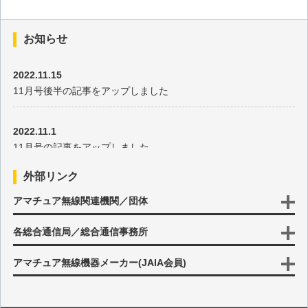
第79回 バッテリーアイソレーター
お知らせ
第78回 F2A発振器
2022.11.15
11月号後半の記事をアップしました
第77回 DDSの動作
2022.11.1
第76回 マルチチェンジャー
11月号の記事をアップしました
第75回 ハンディ無線機用電源
外部リンク
2022.10.17
アマチュア無線関連機関／団体
10月号後半の記事をアップしました
第74回 NAVTEX
各総合通信局／総合通信事務所
2022.10.3
第73回 多用途タイマー
10月号の記事をアップしました
アマチュア無線機器メーカー(JAIA会員)
第72回 周波数誤差検出
2022.9.15