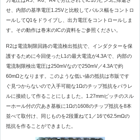
力電圧はR5、R6、R4で分圧されてIC1のピン5に帰還さ
せ、内部の基準電圧1.25Vと比較してパルス幅をコントロ
ールしてQ1をドライブし、出力電圧をコントロールしま
す。その動作は巻末のICの資料をご参照ください。
R2は電流制限回路の電流検出抵抗で、インダクターを保
護するために今回使ったL1の最大電流が4.3Aで、内部の
電流制限検出電圧は250mVなので250mV／4.3Aで約
60mΩとなります。このような低い値の抵抗は市販です
ぐ見つからないので入手可能な1Ωのチップ抵抗をパラレ
ルに接続して作ることにしました。1.27mmピッチのスル
ーホール付の穴あき基板に1Ωの1608のチップ抵抗を8本
並べて取付け、同じものを2段重ねて1／16で62.5mΩの
抵抗を作ることができました。