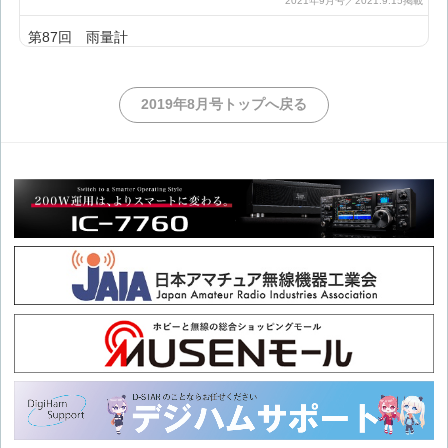
第87回 雨量計
第86回 IC-705用電源
2019年8月号トップへ戻る
第85回 デジ簡と特小のリンク
第84回 エレキー
第83回 スピーチコンプレッサー
第82回 長波JJY受信機
第81回 3.5MHzアンテナ
第80回 シニアスピーカー