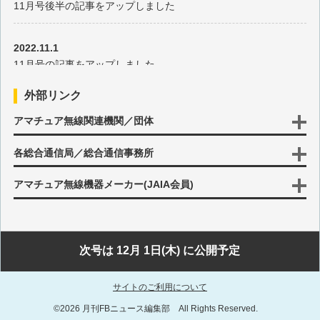
11月号後半の記事をアップしました
第77回 DDSの動作
2022.11.1
第76回 マルチチェンジャー
11月号の記事をアップしました
第75回 ハンディ無線機用電源
外部リンク
2022.10.17
アマチュア無線関連機関／団体
10月号後半の記事をアップしました
第74回 NAVTEX
各総合通信局／総合通信事務所
2022.10.3
第73回 多用途タイマー
10月号の記事をアップしました
アマチュア無線機器メーカー(JAIA会員)
第72回 周波数誤差検出
2022.9.15
9月号後半の記事をアップしました
第71回 ワイヤレス充電
次号は 12月 1日(木) に公開予定
2022.9.1
第70回 警報付電圧計
サイトのご利用について
9月号の記事をアップしました
©2026 月刊FBニュース編集部 All Rights Reserved.