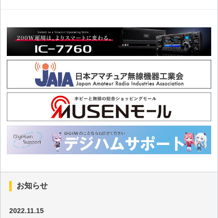
第85回 デジ簡と特小のリンク
第84回 エレキー
第83回 スピーチコンプレッサー
第82回 長波JJY受信機
第81回 3.5MHzアンテナ
第80回 シニアスピーカー
第79回 バッテリーアイソレーター
お知らせ
第78回 F2A発振器
2022.11.15