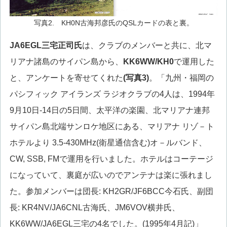
写真2. KH0N古海邦彦氏のQSLカードの表と裏。
JA6EGL
三宅正司氏
は、クラブのメンバーと共に、北マ
リアナ諸島のサイパン島から、
KK6WW/KH0
で運用した
と、アンケートを寄せてくれた
(写真3)
。「九州・福岡の
パシフィック アイランズ ラジオクラブの4人は、1994年
9月10日-14日の5日間、太平洋の楽園、北マリアナ連邦
サイパン島北端サンロケ地区にある、マリアナ リゾ－ト
ホテルより 3.5-430MHz(衛星通信含む)オ－ルバンド、
CW, SSB, FMで運用を行いました。ホテルはコーテージ
になっていて、裏庭が広いのでアンテナは楽に張れまし
た。参加メンバーは団長: KH2GR/JF6BCC今石氏、副団
長: KR4NV/JA6CNL古海氏、JM6VOV横井氏、
KK6WW/JA6EGL三宅の4名でした。(1995年4月記)」