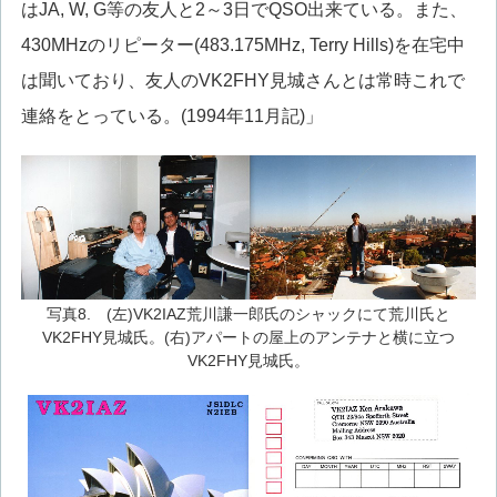
はJA, W, G等の友人と2～3日でQSO出来ている。また、
430MHzのリピーター(483.175MHz, Terry Hills)を在宅中
は聞いており、友人のVK2FHY見城さんとは常時これで
連絡をとっている。(1994年11月記)」
写真8. (左)VK2IAZ荒川謙一郎氏のシャックにて荒川氏と
VK2FHY見城氏。(右)アパートの屋上のアンテナと横に立つ
VK2FHY見城氏。