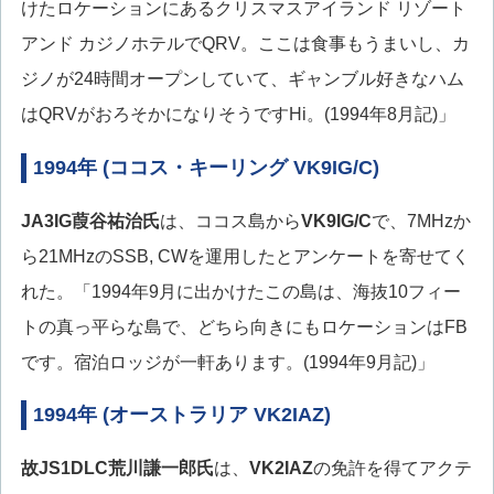
けたロケーションにあるクリスマスアイランド リゾート
アンド カジノホテルでQRV。ここは食事もうまいし、カ
ジノが24時間オープンしていて、ギャンブル好きなハム
はQRVがおろそかになりそうですHi。(1994年8月記)」
1994年 (ココス・キーリング VK9IG/C)
JA3IG
葭谷祐治氏
は、ココス島から
VK9IG/C
で、7MHzか
ら21MHzのSSB, CWを運用したとアンケートを寄せてく
れた。「1994年9月に出かけたこの島は、海抜10フィー
トの真っ平らな島で、どちら向きにもロケーションはFB
です。宿泊ロッジが一軒あります。(1994年9月記)」
1994年 (オーストラリア VK2IAZ)
故JS1DLC荒川謙一郎氏
は、
VK2IAZ
の免許を得てアクテ