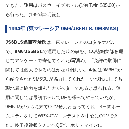
できた。運用はパスウェイズホテル(1泊 Twin $85.00)か
ら行った。(1995年3月記)」
1994年 (東マレーシア 9M6/JS6BLS, 9M8MKS)
JS6BLS
遠藤孝治氏
は、東マレーシアのコタキナバル
で、
9M6/JS6BSL
で運用した時の事を、CQ誌編集部を通
じてアンケートで寄せてくれた
(写真7)
。「免許の取得に
関しては個人でやるのはかなり難しい。今回は9M6HFか
ら紹介された9M6SUが協力してくれた。いづれにしても
現地局に協力を頼んだ方がベターであると思われる。運
用に関しては最初ホテルでDPを張ってやっていたが、
9M6JMがうちに来てQRVせよと言ってくれ、3日間ホー
ムスティをしてWPX-CWコンテストを中心にQRVでき
た。終了後9M8クチンへQSY、ホリディインに