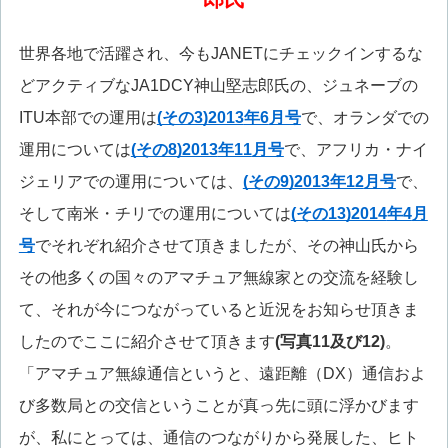
世界各地で活躍され、今もJANETにチェックインするな
どアクティブなJA1DCY神山堅志郎氏の、ジュネーブの
ITU本部での運用は
(
その3)2013
年6
月号
で、オランダでの
運用については
(
その8)2013
年11
月号
で、アフリカ・ナイ
ジェリアでの運用については、
(
その9)2013
年12
月号
で、
そして南米・チリでの運用については
(
その13)2014
年4
月
号
でそれぞれ紹介させて頂きましたが、その神山氏から
その他多くの国々のアマチュア無線家との交流を経験し
て、それが今につながっていると近況をお知らせ頂きま
したのでここに紹介させて頂きます
(写真11及び12)
。
「アマチュア無線通信というと、遠距離（DX）通信およ
び多数局との交信ということが真っ先に頭に浮かびます
が、私にとっては、通信のつながりから発展した、ヒト