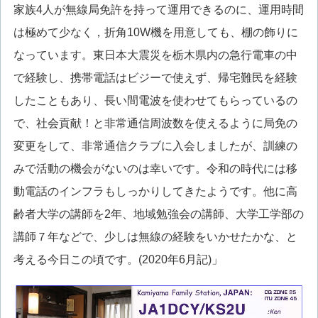
家族4人が無線局免許を持って運用できるのに、運用時間
は極めて少なく，折角10W機を用意しても、棚の飾りに
なっています。東日本大震災を栃木県内の急行電車の中
で経験し、携帯電話はビジーで使えず、帰宅難民を経験
したこともあり、長い間電波を使わせてもらっているの
で、社会貢献！と非常通信周波数を使えるように局免の
変更をして、非常通信クラブに入会しましたが、訓練の
みで活動の機会がないのは幸いです。令和の時代には移
動電話のインフラもしっかりしてきたようです。他に高
齢者大学の講師を2年、地域勉強会の講師、大学工学部の
講師７年などで、少しは無線の経験をいかせたかな、と
考える今日この頃です。(2020年6月記)」