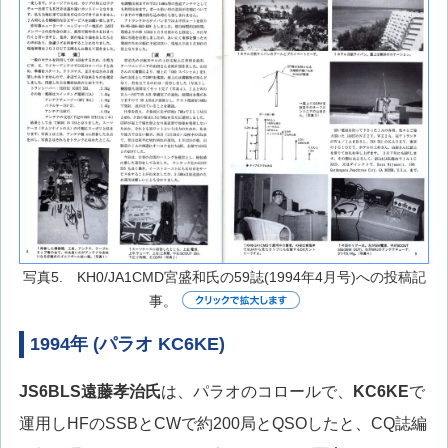
写真5. KH0/JA1CMD宮盛和氏の59誌(1994年4月号)への投稿記
事。
1994年 (パラオ KC6KE)
JS6BLS
遠藤孝治氏
は、パラオのコロールで、
KC6KE
で
運用しHFのSSBとCWで約200局とQSOしたと、CQ誌編