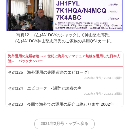
写真12. (左)JA1DCYのシャックにて神山堅志郎氏。
(右)JA1DCY神山堅志郎氏のご家族の共用QSLカード。
海外運用の先駆者達 ～20世紀に海外でアマチュア無線を運用した日本人
達～ バックナンバー
その125 海外運用の先駆者達のエピローグⅡ
その124 エピローグ Ⅰ - 謝辞と読者の声
その123 今回で海外での運用の紹介は終わります 2002年
その122 アフリカのコモロで国際的なDXペディション 2001
2021年2月号トップへ戻る
年(2)