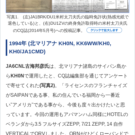
写真1. (左)JA1BRK/DU1米村太刀夫氏の臨時免許状(熱感光紙で
退色している)と、(右)DU1ZVの終身免許取得時の米村太刀夫氏
のCQ誌(2014年5月号)への投稿記事。
1994年 (北マリアナ KH0N, KK6WW/KH0,
KH0/JA1CMD)
JA6CNL
古海邦彦氏
は、北マリアナ諸島のサイパン島か
ら
KH0N
で運用したと、CQ誌編集部を通じてアンケート
で寄せてくれた
(写真2)
。「ライセンスのフランチャイズ
がSAIPANである事、私の住んでいる福岡から一番近
い"アメリカ"である事から、今後も度々出かけたいと思
っています。今回の運用もアパマンハム同様にHOTELの
ベランダから3.5 フルサイズZEPP, 7/21 ZEPP, 14 自作
VERTICALでQRVしました。QRNがひどくローバンドで