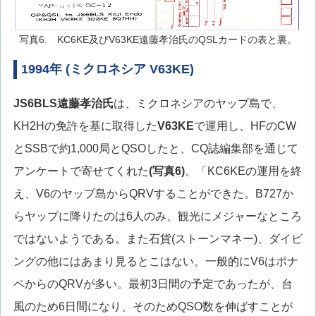
写真6. KC6KE及びV63KE遠藤孝治氏のQSLカードの表と裏。
1994年 (ミクロネシア V63KE)
JS6BLS
遠藤孝治氏
は、ミクロネシアのヤップ島で、
KH2Hの免許を基に取得した
V63KE
で運用し、HFのCW
とSSBで約1,000局とQSOしたと、CQ誌編集部を通じて
アンケートで寄せてくれた
(写真6)
。「KC6KEの運用を終
え、V6のヤップ島からQRVすることができた。B727か
らヤップに降りたのは6人のみ、観光にメジャーなところ
ではないようである。また石貨(ストーンマネー)、ダイビ
ングの他にはあまり見るとこはない。一般的にV6はポナ
ペからのQRVが多い。最初3日間の予定であったが、台
風のため6日間になり、そのためQSO数を伸ばすことが