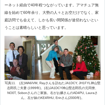
ーネット経由で40年程つながっています。アマチュア無
線を始めて60年余り、大勢の人々とお空だけでなく、家
庭訪問でも会えて、しかも長い間関係が途切れないとい
うことは素晴らしいと思っています。
写真11. (左)WA6IVM, Rayさんを訪ねたJA1DCY, JH1FYL神山堅
志郎氏ご夫妻 (1999年)。(右)JA1DCY神山堅志郎氏の元同僚、
NO0T, Sobonさんのご家族。右がお嬢さんのAD4PU, Lauraさ
ん、左が妹のKE4RHU, Erinさん(2000年)。