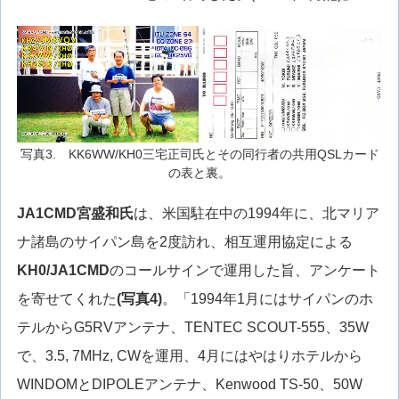
写真3. KK6WW/KH0三宅正司氏とその同行者の共用QSLカード
の表と裏。
JA1CMD
宮盛和氏
は、米国駐在中の1994年に、北マリア
ナ諸島のサイパン島を2度訪れ、相互運用協定による
KH0/JA1CMD
のコールサインで運用した旨、アンケート
を寄せてくれた
(写真4)
。「1994年1月にはサイパンのホ
テルからG5RVアンテナ、TENTEC SCOUT-555、35W
で、3.5, 7MHz, CWを運用、4月にはやはりホテルから
WINDOMとDIPOLEアンテナ、Kenwood TS-50、50W