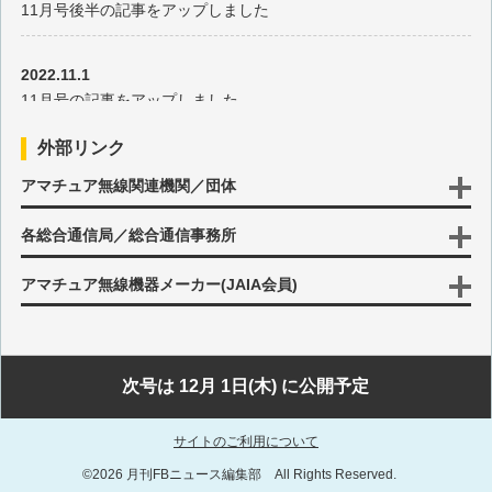
11月号後半の記事をアップしました
その115 中国に返還されたマカオから記念コールで運用 1999
年(1)
2022.11.1
11月号の記事をアップしました
その114 太平洋や大西洋の島々での運用 1998年(4)
外部リンク
2022.10.17
その113 フィンランド・ドイツ・フランスの紹介です 1998年
アマチュア無線関連機関／団体
10月号後半の記事をアップしました
(3)
各総合通信局／総合通信事務所
2022.10.3
その112 YLコンベンションでのスヴァールバル諸島など 1998
10月号の記事をアップしました
アマチュア無線機器メーカー(JAIA会員)
年(2)
2022.9.15
その111 韓国、ベトナム、カンボジアなどアジアの国々 1998
9月号後半の記事をアップしました
次号は 12月 1日(木) に公開予定
年(1)
2022.9.1
サイトのご利用について
その110 ロドリゲス島やマリなどアフリカの紹介 1997年(6)
9月号の記事をアップしました
©2026 月刊FBニュース編集部 All Rights Reserved.