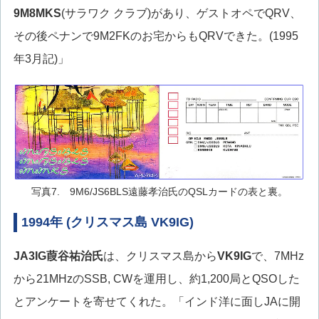
9M8MKS
(サラワク クラブ)があり、ゲストオペでQRV、
その後ペナンで9M2FKのお宅からもQRVできた。(1995
年3月記)」
写真7. 9M6/JS6BLS遠藤孝治氏のQSLカードの表と裏。
1994年 (クリスマス島 VK9IG)
JA3IG
葭谷祐治氏
は、クリスマス島から
VK9IG
で、7MHz
から21MHzのSSB, CWを運用し、約1,200局とQSOした
とアンケートを寄せてくれた。「インド洋に面しJAに開