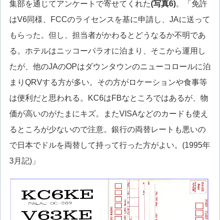
集部を通じてアンケートで寄せてくれた
(写真6)
。「免許
はV6同様、FCCのライセンスを基に申請し、JAに送って
もらった。但し、担当者がかわるとどうなるか不明であ
る。ホテルはニッコーパラオに泊まり、そこから運用し
たが、他のJAのOPはダウンタウンのニューコロールに泊
まりQRVする方が多い。その方がロケーションや食事等
は便利だと思われる。KC6はFBなところではあるが、物
価が高いのがたまにキズ。またVISAなどのカードも使え
るところが少ないので注意。銀行の両替レートも悪いの
で日本でドルを両替して持って行った方がよい。(1995年
3月記)」