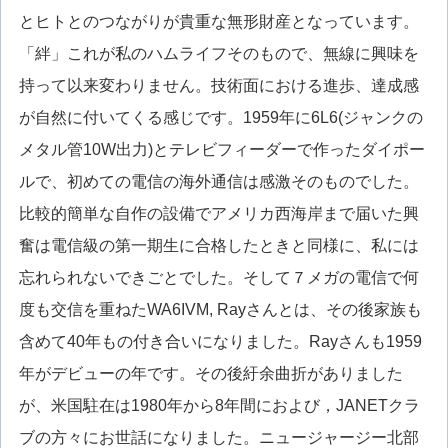
とヒトとのつながりが貴重な無形財産となっています。
「絆」これが私のハムライフそのもので、無線に興味を
持って以来変わりません。技術面における進歩、達成感
が自然に付いてくる感じです。1959年に6L6(ジャンクの
メタル管10W出力)とテレビフィーダーで作ったダイポー
ルで、初めての電信の海外通信は感激そのものでした。
比較的簡単な自作の設備でアメリカ西海岸まで届いた興
奮は電信級の第一期生に合格したときと同様に、私には
忘れられないできごとでした。そして７メガの電信で何
度も交信を重ねたWA6IVM, Rayさんとは、その後家族も
含めて40年もの付き合いになりました。Rayさんも1959
年がデビューの年です。その後紆余曲折がありました
が、米国駐在は1980年から8年間におよび，JANETクラ
ブの方々にお世話になりました。ニュージャージー北部