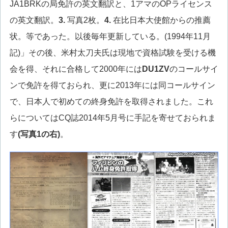
JA1BRKの局免許の英文翻訳と、1アマのOPライセンス
の英文翻訳。
3.
写真2枚。
4.
在比日本大使館からの推薦
状。等であった。以後毎年更新している。(1994年11月
記)」その後、米村太刀夫氏は現地で資格試験を受ける機
会を得、それに合格して2000年には
DU1ZV
のコールサイ
ンで免許を得ておられ、更に2013年には同コールサイン
で、日本人で初めての終身免許を取得されました。これ
らについてはCQ誌2014年5月号に手記を寄せておられま
す
(写真1の右)
。