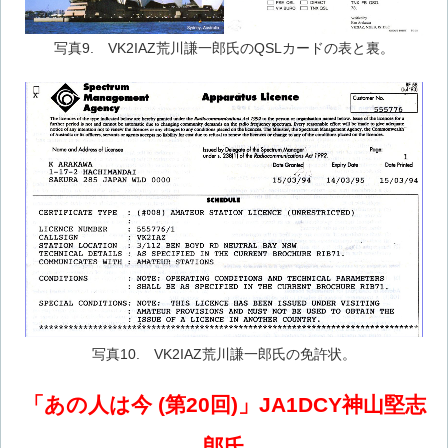
写真9. VK2IAZ荒川謙一郎氏のQSLカードの表と裏。
写真10. VK2IAZ荒川謙一郎氏の免許状。
「あの人は今 (第20回)」JA1DCY神山堅志
郎氏