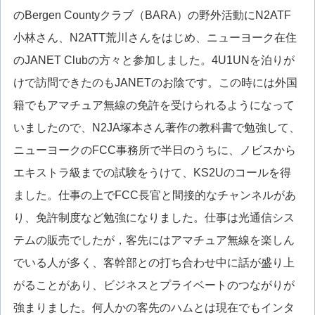
のBergen Countyクラブ（BARA）の野外活動にN2ATF
小林さん、N2ATT荒川さんをはじめ、ニューヨーク在住
のJANET Clubの方々と参加しました。4U1UNを泊りが
けで訪問できたのもJANETのお陰です。この時には外国
籍でもアマチュア無線の免許を受けられるようになって
いましたので、N2JA塚本さん著作の教科書で勉強して、
ニューヨークのFCC事務所で半日のうちに、ノビスから
エキストラ級までの試験をうけて、KS2Uのコールを得
ました。仕事の上でFCC長官と間接的なチャンネルがあ
り、免許制度など勉強になりました。仕事は光通信シス
テムの販売でしたが，客先にはアマチュア無線を楽しん
でいる人が多く、客幹部との打ち合わせ中に話が盛り上
がることがあり、ビジネスとプライベートのつながりが
強まりました。何人かの客先のハムとは現在でもインタ