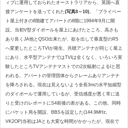
ィブに運用しておられたオーストラリアから、英国へ直
接アンケートを送ってくれた
(写真8～10)
。「プライベー
ト屋上付きの8階建てアパートの8階に1994年9月に開
設。当初V型ダイポールを屋上にあげたところ、高さも
あり良くJA他とQSO出来たが、欲を出して垂直型のR5
へ変更したところTVIが発生。共聴アンテナが同じく屋上
にあり、水平型アンテナではTVIは全くなく、いろいろ実
験したところTVアンテナマストでの2次輻射によるIと思
われる。アパートの管理団体からクレームありアンテナ
を降ろされる。現在は見えないよう全長3mの水平短縮型
のダイポールで運用しているが、受信感度が悪く常に送
りと受けのレポートにS4前後の差がある。この他、同時
にパケット局を開設、BBSを設定した(144.9MHz,
VK2OP)当初はJAとも大変な時間がかかったが、現在で