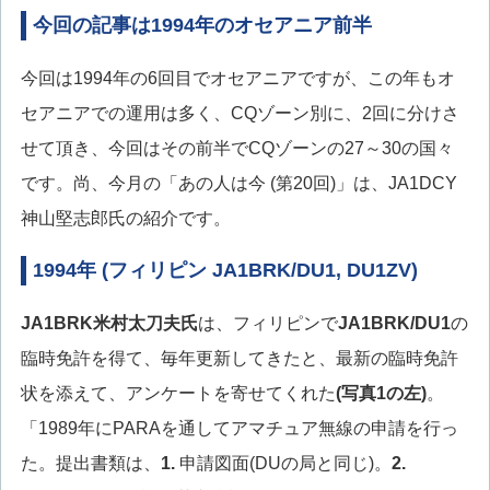
今回の記事は1994年のオセアニア前半
今回は1994年の6回目でオセアニアですが、この年もオ
セアニアでの運用は多く、CQゾーン別に、2回に分けさ
せて頂き、今回はその前半でCQゾーンの27～30の国々
です。尚、今月の「あの人は今 (第20回)」は、JA1DCY
神山堅志郎氏の紹介です。
1994年 (フィリピン JA1BRK/DU1, DU1ZV)
JA1BRK
米村太刀夫氏
は、フィリピンで
JA1BRK/DU1
の
臨時免許を得て、毎年更新してきたと、最新の臨時免許
状を添えて、アンケートを寄せてくれた
(写真1の左)
。
「1989年にPARAを通してアマチュア無線の申請を行っ
た。提出書類は、
1.
申請図面(DUの局と同じ)。
2.