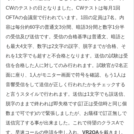
CWのテストの日となりました。CWテストは毎月1回
OFTAの会議室で行われています。1回の定員は7名。内
容は毎分約60字の普通文3分間、暗語3分間と数字1分半
の受信及び送信です。受信の合格基準は普通文、暗語と
も最大4文字、数字は2文字の誤字、脱字までが合格、そ
れを1文字でも超すと不合格となります。送信の試験は受
信を合格した人に対してのみ行われます。試験官が2名正
面に座り、1人がモニター画面で符号を確認、もう1人は
音響受信をして送信が正しく行われたかをチェックする
と言うスタイルで行われます。送信は1文字でも誤送信、
脱字のままで終われば即失格です(訂正は受信時と同じ個
数まで可です)ので緊張しましたが、お蔭様で訂正無しで
送信完了する事が出来ました。これで待望のクラスAで
す。早速コールの申請を申し入れ、
VR2OA
を戴きまし