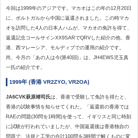
今回は1999年のアジアです。マカオはこの年の12月20日
に、ポルトガルから中国に返還されました。この時マカ
オを訪問した4人の日本人ハムが、マカオの免許を得て、
返還記念コールサインXX9SARでQRVした紹介の他、香
港、西マレーシア、モルディブでの運用の紹介です。
尚、今月の「あの人は今(第40回)」は、JH4EWS児玉真
一氏の紹介です。
1999年 (香港 VR2ZYO, VR2OA)
JA6CVK萩原靖司氏
は、香港で受験して免許を得たと、
香港の試験事情を知らせてくれた。「返還前の香港では
RAEの問題(30問を1時間)を使って、イギリスと同じ時刻
に試験が行われていましたが、中国返還後は香港独自の
問題で、法規と工学の合計100問を3時間で解くものに変