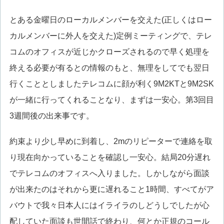
とある金曜日のローカルメンバーを交えた(正しくはロー
カルメンバーに外人を交えた)定例ミーティングで、テレ
コムのオフィスが近じかクローズされるので早く処理を
終える必要が有るとの情報のもと、無理をしてでも翌日
行くこととしましたテレコムに顔が利く9M2KTと9M2SK
が一緒に行ってくれることなり、まずは一安心。第3回目
3週間後の出来事です。
約束より少し早めに到着し、2mのリピーターで連絡を取
り現在向かっていることを確認し一安心。結局20分遅れ
でテレコムのオフィスへ入りました。しかしながら面談
が出来たのはそれから更に遅れること1時間、すべてがア
バウトで我々日本人にはイライラのしどうしでしたが心
配していた面談も世間話で終わり、何とか正規のコール