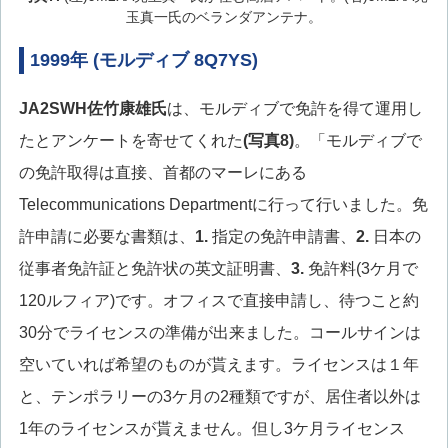
玉真一氏のベランダアンテナ。
1999年 (モルディブ 8Q7YS)
JA2SWH佐竹康雄氏
は、モルディブで免許を得て運用し
たとアンケートを寄せてくれた
(写真8)
。「モルディブで
の免許取得は直接、首都のマーレにある
Telecommunications Departmentに行って行いました。免
許申請に必要な書類は、
1.
指定の免許申請書、
2.
日本の
従事者免許証と免許状の英文証明書、
3.
免許料(3ケ月で
120ルフィア)です。オフィスで直接申請し、待つこと約
30分でライセンスの準備が出来ました。コールサインは
空いていれば希望のものが貰えます。ライセンスは１年
と、テンポラリーの3ケ月の2種類ですが、居住者以外は
1年のライセンスが貰えません。但し3ケ月ライセンス