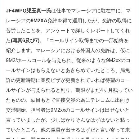
JF4WPQ児玉真一氏
は仕事でマレーシアに駐在中に、マ
レーシアの
9M2XA
免許を得て運用したが、免許の取得に
苦労したことを、アンケートで詳しくレポートしてくれ
た
(写真6及び7)
。「コールサイン取得までの一部始終を
紹介します。マレーシアにおける外国人の免許は、仮に
9M2/ホームコールを与えられ、従来のような9M2xxのコ
ールサインはもらえないとあきらめていたところ、局免
許の更新時期に業務ビザが更新されていれば待望のコー
ルサインが与えられると判り、期限がまだ4ヶ月残ってい
たものの、駄目もとで直接交渉の為にテレコムに出向き
交渉開始。担当者は9M2xxのコールサインは出せないと
言っていましたが、少しばかりそんなはずはないと粘っ
ていたところ、他の職員が出せるはずだと言い寄って来