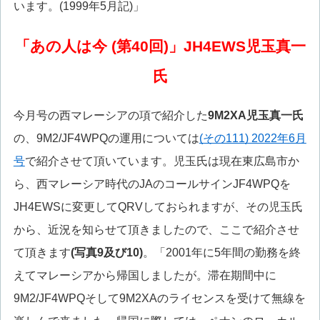
います。(1999年5月記)」
「あの人は今 (第40回)」JH4EWS児玉真一
氏
今月号の西マレーシアの項で紹介した
9M2XA児玉真一氏
の、9M2/JF4WPQの運用については
(その111) 2022年6月
号
で紹介させて頂いています。児玉氏は現在東広島市か
ら、西マレーシア時代のJAのコールサインJF4WPQを
JH4EWSに変更してQRVしておられますが、その児玉氏
から、近況を知らせて頂きましたので、ここで紹介させ
て頂きます
(写真9及び10)
。「2001年に5年間の勤務を終
えてマレーシアから帰国しましたが。滞在期間中に
9M2/JF4WPQそして9M2XAのライセンスを受けて無線を