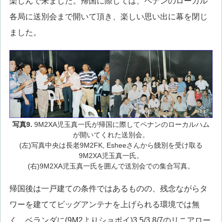
楽しんで来ました。帰国に際しては、ペナンのローカル
各局に送別会まで開いて頂き、楽しい思い出に幕を閉じ
ました。
写真9.
9M2XA児玉真一氏が帰国に際してペナンのローカルハム
が開いてくれた送別会。
(左)写真中央は長老9M2FK, Esheeさんから餞別を受け取る
9M2XA児玉真一氏。
(右)9M2XA児玉真一氏を囲んで送別会での集合写真。
帰国後は一戸建ての条件ではあるものの、残念ながらタ
ワーを建ててビッグアンテナを上げられる環境では無
く、ベランダに(9M2よりショボイ)3.5/3.8/7のリニアロー