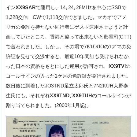
イン
XX9SAR
で運用し、14, 24, 28MHzを中心にSSBで
1,328交信、CWで1,118交信できました。マカオでアメ
リカの免許を持たない同行者にゲスト運用させようと計
画していたところ、香港と違って出来ないと郵電司(CTT)
で言われました。しかし、その場で7K1OUOの1アマの免
許証を見せて交渉すると、最近10年間誰も受けられなか
った日本の資格をもとにした運用が許可され、
XX9TVI
の
コールサインの入った1ケ月の免許証が発行されました。
数日後に到着したJO3TND足立太郎氏と7N2KUH大野泰
生氏にも、それぞれ
XX9TND,
XX9TUH
のコールサインが
割り当てられました。(2000年1月記)」