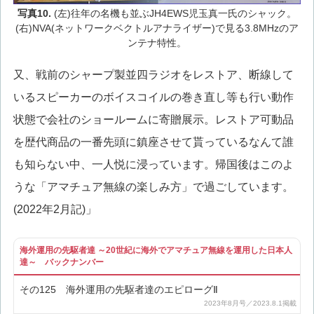
写真10.
(左)往年の名機も並ぶJH4EWS児玉真一氏のシャック。
(右)NVA(ネットワークベクトルアナライザー)で見る3.8MHzのア
ンテナ特性。
又、戦前のシャープ製並四ラジオをレストア、断線して
いるスピーカーのボイスコイルの巻き直し等も行い動作
状態で会社のショールームに寄贈展示。レストア可動品
を歴代商品の一番先頭に鎮座させて貰っているなんて誰
も知らない中、一人悦に浸っています。帰国後はこのよ
うな「アマチュア無線の楽しみ方」で過ごしています。
(2022年2月記)」
海外運用の先駆者達 ～20世紀に海外でアマチュア無線を運用した日本人
達～ バックナンバー
その125 海外運用の先駆者達のエピローグⅡ