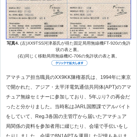
写真4.
(左)XX9TSS河津基氏が得た固定局用無線機FT-920の免許
状の表と裏。
(右)同じく移動局用無線機IC-706の免許状の表と裏。
アマチュア担当職員のXX9KK陳権基氏は、1994年に東京
で開かれた、アジア・太平洋電気通信共同体(APT)のアマ
チュア無線セミナーに参加しており、5年ぶり? の再会だ
ったと分かりました。当時私はJARL国際課でアルバイト
をしていて、Reg.3各国の主管庁から届いたアマチュア
局関係の資料を参加者用に綴じたり、会場で手伝いをし
たりしました。会場で8N1APTを運用した記憶もありま