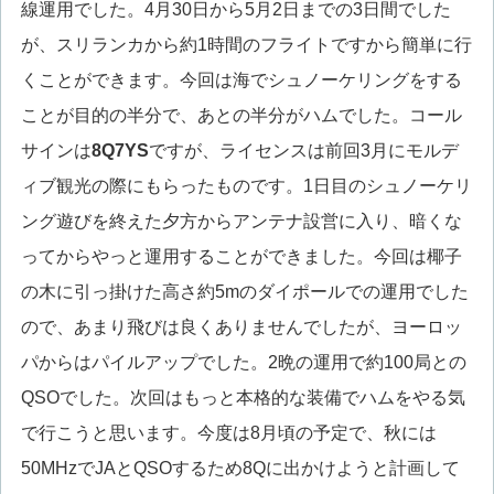
線運用でした。4月30日から5月2日までの3日間でした
が、スリランカから約1時間のフライトですから簡単に行
くことができます。今回は海でシュノーケリングをする
ことが目的の半分で、あとの半分がハムでした。コール
サインは
8Q7YS
ですが、ライセンスは前回3月にモルデ
ィブ観光の際にもらったものです。1日目のシュノーケリ
ング遊びを終えた夕方からアンテナ設営に入り、暗くな
ってからやっと運用することができました。今回は椰子
の木に引っ掛けた高さ約5mのダイポールでの運用でした
ので、あまり飛びは良くありませんでしたが、ヨーロッ
パからはパイルアップでした。2晩の運用で約100局との
QSOでした。次回はもっと本格的な装備でハムをやる気
で行こうと思います。今度は8月頃の予定で、秋には
50MHzでJAとQSOするため8Qに出かけようと計画して