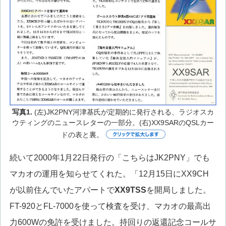
写真1.
(左)JK2PNY河津基氏が定期的に発行される、ラジオスカ
ウティングのニュースレターの一部分。(右)XX9SARのQSLカー
ドの表と裏。
続いて2000年1月22日発行の「こちらはJK2PNY」でも
マカオの運用を知らせてくれた。「12月15日にXX9CH
が以前住んでいたアパートで
XX9TSS
を開局しました。
FT-920とFL-7000を使って検査を受け、マカオの最高出
力600Wの免許を受けました。持回りの返還記念コールサ