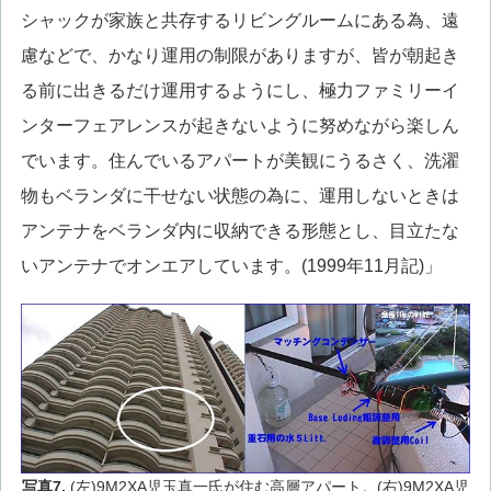
シャックが家族と共存するリビングルームにある為、遠
慮などで、かなり運用の制限がありますが、皆が朝起き
る前に出きるだけ運用するようにし、極力ファミリーイ
ンターフェアレンスが起きないように努めながら楽しん
でいます。住んでいるアパートが美観にうるさく、洗濯
物もベランダに干せない状態の為に、運用しないときは
アンテナをベランダ内に収納できる形態とし、目立たな
いアンテナでオンエアしています。(1999年11月記)」
写真7.
(左)9M2XA児玉真一氏が住む高層アパート。(右)9M2XA児