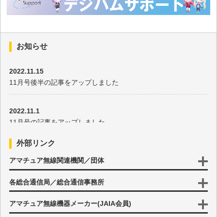
年(1)
その117 世界の多様な国々で運用 1999年(3)
お知らせ
その116 ブルネイでは初めてのSEANETコンベンション 1999
年(2)
2022.11.15
11月号後半の記事をアップしました
その115 中国に返還されたマカオから記念コールで運用 1999
年(1)
2022.11.1
11月号の記事をアップしました
その114 太平洋や大西洋の島々での運用 1998年(4)
外部リンク
2022.10.17
その113 フィンランド・ドイツ・フランスの紹介です 1998年
アマチュア無線関連機関／団体
10月号後半の記事をアップしました
(3)
各総合通信局／総合通信事務所
2022.10.3
その112 YLコンベンションでのスヴァールバル諸島など 1998
10月号の記事をアップしました
アマチュア無線機器メーカー(JAIA会員)
年(2)