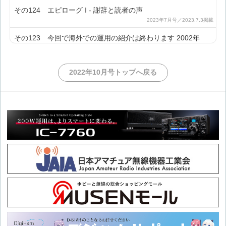
その124 エピローグ Ⅰ - 謝辞と読者の声
その123 今回で海外での運用の紹介は終わります 2002年
その122 アフリカのコモロで国際的なDXペディション 2001
2022年10月号トップへ戻る
年(2)
その121 今回から21世紀最初の2年分を紹介します。2001年
(1)
その120 この連載記事は今回で10年になります。2000年(3)
その119 2000年はサンスポットサイクル23のピーク 2000年
(2)
その118 タイで7回目のSEANETコンベンションを開催 2000