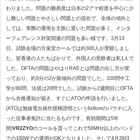
わりました。問題の難易度は日本の2アマ程度を中心に少
し難しい問題とやさしい問題との混在で、全体の傾向と
しては、実際の運用を主眼に置いた問題が多く、インタ
ーフェアレンス対策関連の問題も多い様です。3月13
日、試験会場の方泉堂ホールでは約300人が受験しまし
た。皆香港の人たちばかりで、外国人の受験者は私1人で
した。OFTAの問題はやはりRAEとは問題の出し方が変
っており、約3分の2が新傾向の問題でした。100問中工
学が80問、法規は20問でした。試験から2週間目にOFTA
から合格通知が届き、すぐにATOの申請を行いました。
(ATOは無線電台操作授権證明という6x9cmのパウチに入
った従事者免許に当たるものです。有効期間は5年
間)
VR2ZYO
のコールを貰ってこれで50MHz以上のバンド
での100Wでの運用がOKとなりました。そして4月29日