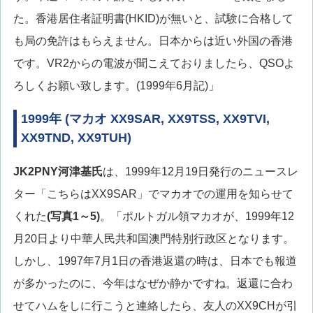
た。香港居住者証明書(HKID)が無いと、試験に合格して
も局の免許はもらえません。日本からは近い外国の香港
です。VR2からの電波が聞こえておりましたら、QSOよ
ろしくお願い致します。(1999年6月記)」
1999年 (マカオ XX9SAR, XX9TSS, XX9TVI,
XX9TND, XX9TUH)
JK2PNY河津基氏
は、1999年12月19日発行のニュースレ
ター「こちらはXX9SAR」でマカオでの運用を知らせて
くれた
(写真1～5)
。「ポルトガル領マカオが、1999年12
月20日より中華人民共和国澳門特別行政区となります。
しかし、1997年7月1日の香港返還の時は、日本でも報道
が多かったのに、今年はなぜか静かですね。返還に合わ
せてハムをしに行こうと連絡したら、友人のXX9CHが引