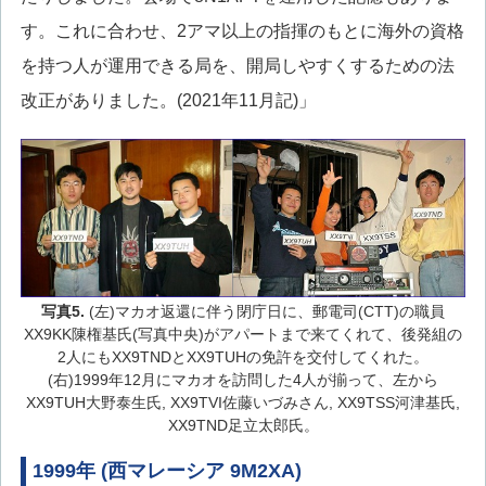
す。これに合わせ、2アマ以上の指揮のもとに海外の資格
を持つ人が運用できる局を、開局しやすくするための法
改正がありました。(2021年11月記)」
写真5.
(左)マカオ返還に伴う閉庁日に、郵電司(CTT)の職員
XX9KK陳権基氏(写真中央)がアパートまで来てくれて、後発組の
2人にもXX9TNDとXX9TUHの免許を交付してくれた。
(右)1999年12月にマカオを訪問した4人が揃って、左から
XX9TUH大野泰生氏, XX9TVI佐藤いづみさん, XX9TSS河津基氏,
XX9TND足立太郎氏。
1999年 (西マレーシア 9M2XA)