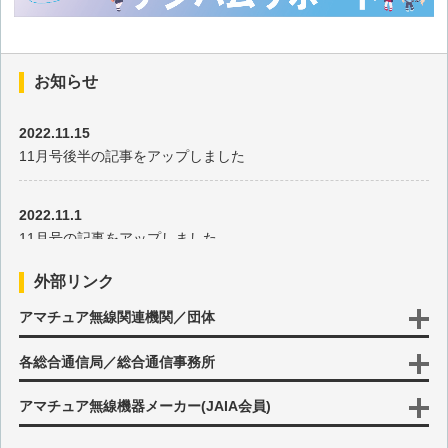
移動運用用可倒式竿立て台の製作
お知らせ
AH-730インプレッション
2022.11.15
IC-SAT100M(車載型)に見るPoE(Power over Ethernet)技術
11月号後半の記事をアップしました
2万円台で作るD-STARゲートウェイサーバ
2022.11.1
11月号の記事をアップしました
外誌に見る「FT8とそのデシベル表示」について
外部リンク
2022.10.17
アマチュア無線関連機関／団体
IC-705をスタンドマイクで運用する
10月号後半の記事をアップしました
各総合通信局／総合通信事務所
ID-52オープニング画像をカスタマイズ
2022.10.3
10月号の記事をアップしました
アマチュア無線機器メーカー(JAIA会員)
IC-705のワイヤレスリモート操作