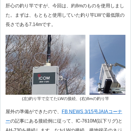
肝心の釣り竿ですが、今回は、約8mのものを使用しまし
た。まずは、もともと使用していた釣り竿LWで最低限の
長さである7.14mです。
(左)釣り竿で立てたLWの接続、(右)8mの釣り竿
屋外の準備ができたので、
FB NEWS 3/15号JAIAコーナ
ー
の記事にある接続例に従って、IC-7610M(以下リグ)と
AH-730を接続します。なおLWの接続、接地端子のネジ