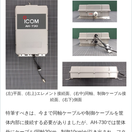
(左)平面、(右上)エレメント接続面、(右中)同軸、制御ケーブル接
続面、(右下)側面
特筆すべきは、今まで同軸ケーブルや制御ケーブルを筐
体内部に接続する必要がありましたが、AH-730では筐体
外にケーブル(同軸20cm、制御10cm)が引き出され、フタ