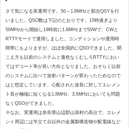
さて気になる実運用です。50～1.8MHzと順次QSYを行
いました。QSO数は下記のとおりです。15時過ぎより
50MHzから開始し19時前に1.8MHzまで50Wで、CWと
RTTYモードで運用しました。コンディションや運用時
間帯にもよりますが、ほぼ全国的にQSOできました。聞
こえ方も以前のシステムと遜色なくむしろRTTYにおい
てはデコード率が良い方向となりました。おそらく以前
のシステムに比べて放射パターンが変わったためなので
はと想定しています。心配された波長に対してエレメン
ト長が極端に短くなる1.8MHz、3.5MHzにおいても問題
なくQSOができました。
※なお、実運用は奈良県山辺郡山添村の高台で、エレメ
ント周辺には竿立て台以外の金属製構造物や配電線など