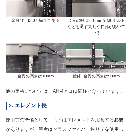
金具は、t3.0と堅牢である
金具の幅は210mmでM6ボルト
などを通す丸孔や長孔があいて
いる
金具の高さは10mm
筐体+金具の高さは90mm
他の定格については、AH-4とほぼ同様となっています。
2. エレメント長
使用前の準備として、まずはエレメントを用意する必要
がありますが、筆者はグラスファイバー釣り竿を使用し