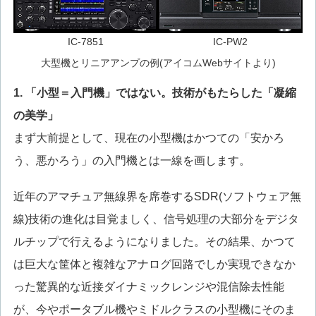
IC-7851
IC-PW2
大型機とリニアアンプの例(アイコムWebサイトより)
1. 「小型＝入門機」ではない。技術がもたらした「凝縮
の美学」
まず大前提として、現在の小型機はかつての「安かろ
う、悪かろう」の入門機とは一線を画します。
近年のアマチュア無線界を席巻するSDR(ソフトウェア無
線)技術の進化は目覚ましく、信号処理の大部分をデジタ
ルチップで行えるようになりました。その結果、かつて
は巨大な筐体と複雑なアナログ回路でしか実現できなか
った驚異的な近接ダイナミックレンジや混信除去性能
が、今やポータブル機やミドルクラスの小型機にそのま