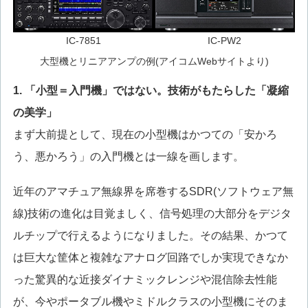
IC-7851
IC-PW2
大型機とリニアアンプの例(アイコムWebサイトより)
1. 「小型＝入門機」ではない。技術がもたらした「凝縮
の美学」
まず大前提として、現在の小型機はかつての「安かろ
う、悪かろう」の入門機とは一線を画します。
近年のアマチュア無線界を席巻するSDR(ソフトウェア無
線)技術の進化は目覚ましく、信号処理の大部分をデジタ
ルチップで行えるようになりました。その結果、かつて
は巨大な筐体と複雑なアナログ回路でしか実現できなか
った驚異的な近接ダイナミックレンジや混信除去性能
が、今やポータブル機やミドルクラスの小型機にそのま