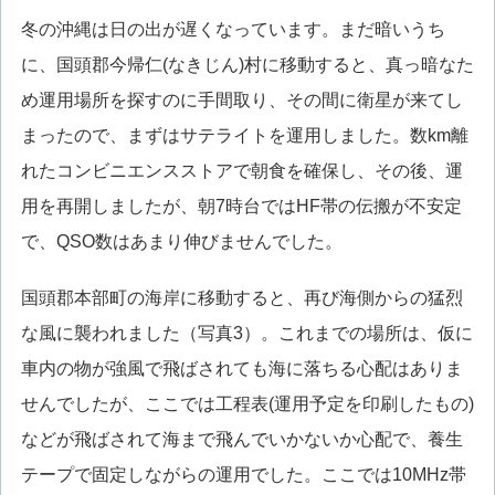
冬の沖縄は日の出が遅くなっています。まだ暗いうち
に、国頭郡今帰仁(なきじん)村に移動すると、真っ暗なた
め運用場所を探すのに手間取り、その間に衛星が来てし
まったので、まずはサテライトを運用しました。数km離
れたコンビニエンスストアで朝食を確保し、その後、運
用を再開しましたが、朝7時台ではHF帯の伝搬が不安定
で、QSO数はあまり伸びませんでした。
国頭郡本部町の海岸に移動すると、再び海側からの猛烈
な風に襲われました（写真3）。これまでの場所は、仮に
車内の物が強風で飛ばされても海に落ちる心配はありま
せんでしたが、ここでは工程表(運用予定を印刷したもの)
などが飛ばされて海まで飛んでいかないか心配で、養生
テープで固定しながらの運用でした。ここでは10MHz帯