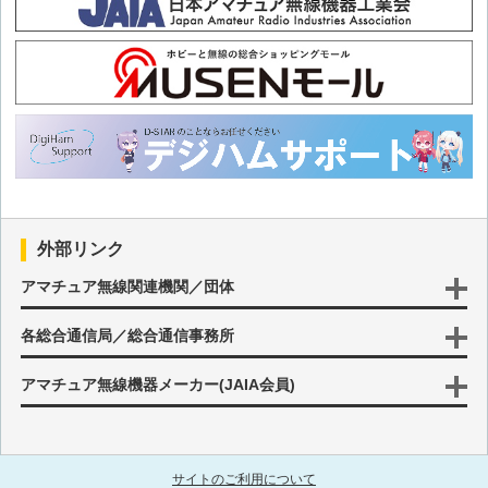
第124回 山梨県移動
第123回 徳之島移動(3回目)
第122回 徒歩による東京都大島町移動
第121回 岩手県北部移動(後編)
外部リンク
第120回 岩手県北部移動(前編)
アマチュア無線関連機関／団体
各総合通信局／総合通信事務所
第119回 沖永良部島移動(3回目)
アマチュア無線機器メーカー(JAIA会員)
第118回 利尻島・礼文島移動(後編)
第117回 利尻島・礼文島移動(前編)
サイトのご利用について