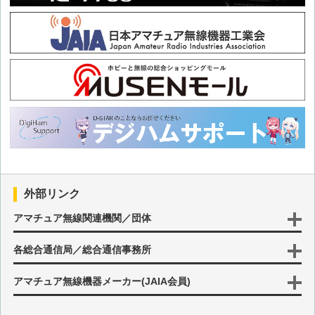
第125回 年末年始の九州北部移動
第124回 山梨県移動
第123回 徳之島移動(3回目)
第122回 徒歩による東京都大島町移動
第121回 岩手県北部移動(後編)
外部リンク
第120回 岩手県北部移動(前編)
アマチュア無線関連機関／団体
各総合通信局／総合通信事務所
第119回 沖永良部島移動(3回目)
アマチュア無線機器メーカー(JAIA会員)
第118回 利尻島・礼文島移動(後編)