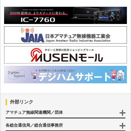
その57 カセットガスストーブ暖房導入とインバーター発電機
ノイズの対策
その56 ポータブルインバーター発電機の導入
その55 アイコムフェアin東京両国訪問と無線用電源考察
その54 悩み多きモバイルシャックの空調と電源
その53 ハムフェア行脚で太陽光パネル風防効果を実感
その52 モバイルシャックの太陽光パネルをパワーアップ
外部リンク
アマチュア無線関連機関／団体
その51 6m AND DOWN コンテストと記念局公開運用参加
各総合通信局／総合通信事務所