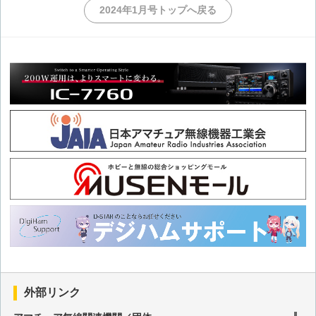
第128回 鹿児島郡十島村移動
2024年1月号トップへ戻る
第127回 沖縄本島移動
第126回 横浜市・川崎市移動
第125回 年末年始の九州北部移動
第124回 山梨県移動
第123回 徳之島移動(3回目)
第122回 徒歩による東京都大島町移動
第121回 岩手県北部移動(後編)
外部リンク
第120回 岩手県北部移動(前編)