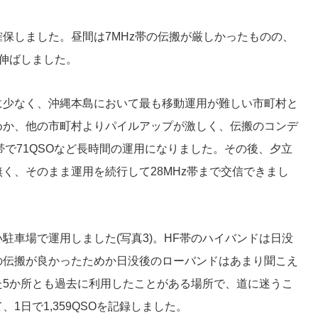
保しました。昼間は7MHz帯の伝搬が厳しかったものの、
数を伸ばしました。
に少なく、沖縄本島において最も移動運用が難しい市町村と
めか、他の市町村よりパイルアップが激しく、伝搬のコンデ
帯で71QSOなど長時間の運用になりました。その後、夕立
く、そのまま運用を続行して28MHz帯まで交信できまし
駐車場で運用しました(写真3)。HF帯のハイバンドは日没
の伝搬が良かったためか日没後のローバンドはあまり聞こえ
た5か所とも過去に利用したことがある場所で、道に迷うこ
1日で1,359QSOを記録しました。