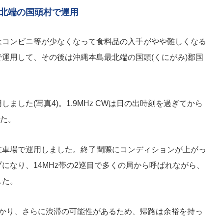
島最北端の国頭村で運用
はコンビニ等が少なくなって食料品の入手がやや難しくなる
運用して、その後は沖縄本島最北端の国頭(くにがみ)郡国
。
ました(写真4)。1.9MHz CWは日の出時刻を過ぎてから
した。
駐車場で運用しました。終了間際にコンディションが上がっ
になり、14MHz帯の2巡目で多くの局から呼ばれながら、
した。
かかり、さらに渋滞の可能性があるため、帰路は余裕を持っ