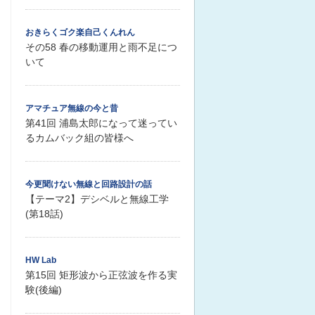
おきらくゴク楽自己くんれん
その58 春の移動運用と雨不足につ
いて
アマチュア無線の今と昔
第41回 浦島太郎になって迷ってい
るカムバック組の皆様へ
今更聞けない無線と回路設計の話
【テーマ2】デシベルと無線工学
(第18話)
HW Lab
第15回 矩形波から正弦波を作る実
験(後編)