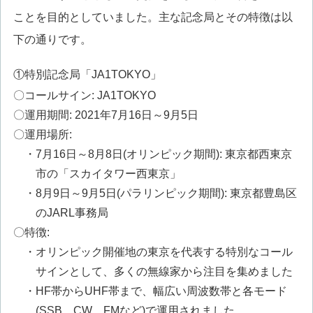
ことを目的としていました。主な記念局とその特徴は以
下の通りです。
①特別記念局「JA1TOKYO」
〇コールサイン: JA1TOKYO
〇運用期間: 2021年7月16日～9月5日
〇運用場所:
・7月16日～8月8日(オリンピック期間): 東京都西東京
市の「スカイタワー西東京」
・8月9日～9月5日(パラリンピック期間): 東京都豊島区
のJARL事務局
〇特徴:
・オリンピック開催地の東京を代表する特別なコール
サインとして、多くの無線家から注目を集めました
・HF帯からUHF帯まで、幅広い周波数帯と各モード
(SSB、CW、FMなど)で運用されました